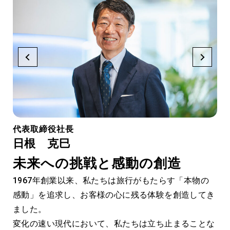
代表取締役社長
日根 克巳
未来への挑戦と感動の創造
1967年創業以来、私たちは旅行がもたらす「本物の
感動」を追求し、お客様の心に残る体験を創造してき
の原
ました。
創
変化の速い現代において、私たちは立ち止まることな