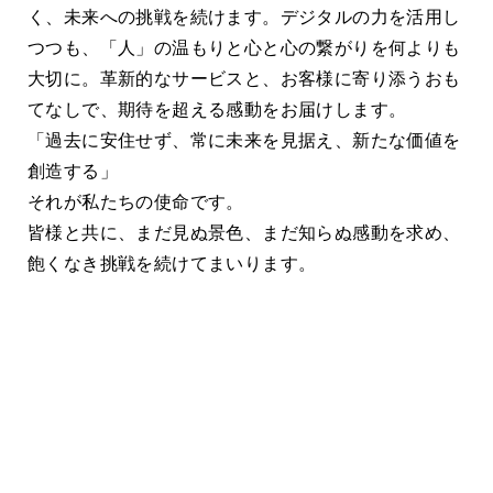
く
く、未来への挑戦を続けます。デジタルの力を活用し
世
設
つつも、「人」の温もりと心と心の繋がりを何よりも
旅
大切に。革新的なサービスと、お客様に寄り添うおも
価値
え
てなしで、期待を超える感動をお届けします。
を続
常
「過去に安住せず、常に未来を見据え、新たな価値を
社
創造する」
、こ
心
それが私たちの使命です。
こ
皆様と共に、まだ見ぬ景色、まだ知らぬ感動を求め、
界
飽くなき挑戦を続けてまいります。
を