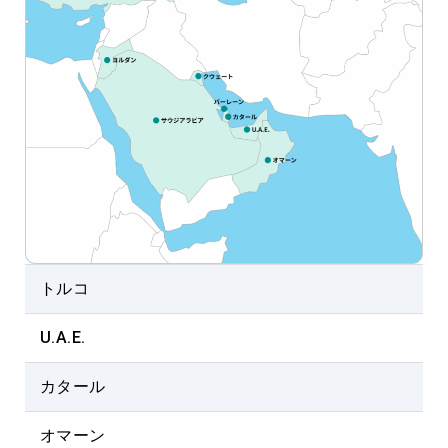
トルコ
U.A.E.
カタール
オマーン