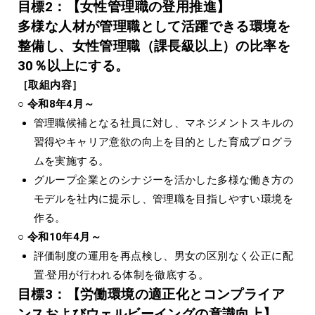
⽬標2：【⼥性管理職の登⽤推進】
多様な⼈材が管理職として活躍できる環境を
整備し、⼥性管理職（課⻑級以上）の⽐率を
30％以上にする。
［取組内容］
○ 令和8年4月～
管理職候補となる社員に対し、マネジメントスキルの
習得やキャリア意欲の向上を⽬的とした育成プログラ
ムを実施する。
グループ企業とのシナジーを活かした多様な働き⽅の
モデルを社内に提⽰し、管理職を⽬指しやすい環境を
作る。
○ 令和10年4月～
評価制度の運⽤を再点検し、男⼥の区別なく公正に配
置‧登⽤が⾏われる体制を徹底する。
⽬標3：【労働環境の適正化とコンプライア
ンスおよびウェルビーイングの意識向上】