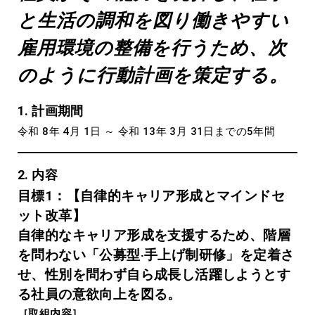
と生活の調和を図り働きやすい
雇用環境の整備を行うため、次
のように行動計画を策定する。
1. 計画期間
令和 8年 4月 1日 ～ 令和 13年 3月 31日までの5年間
2. 内容
⽬標1：【⾃律的キャリア形成とマインドセ
ット改⾰】
⾃律的なキャリア形成を⽀援するため、階層
を問わない「公募型‧⼿上げ制研修」を定着さ
せ、性別を問わず⾃ら成⻑し活躍しようとす
る社員の意欲向上を図る。
［取組内容］