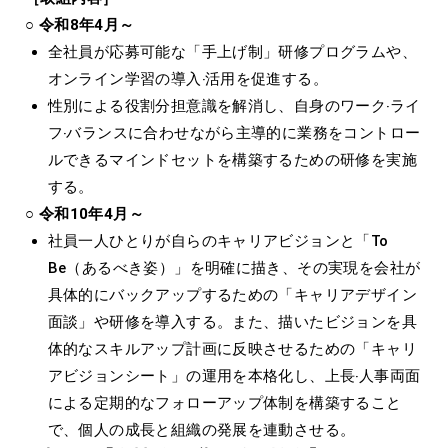
○ 令和8年4月～
全社員が応募可能な「⼿上げ制」研修プログラムや、
オンライン学習の導⼊‧活⽤を促進する。
性別による役割分担意識を解消し、⾃⾝のワーク‧ライ
フ‧バランスに合わせながら主導的に業務をコントロー
ルできるマインドセットを構築するための研修を実施
する。
○ 令和10年4月～
社員⼀⼈ひとりが⾃らのキャリアビジョンと「To
Be（あるべき姿）」を明確に描き、その実現を会社が
具体的にバックアップするための「キャリアデザイン
⾯談」や研修を導⼊する。また、描いたビジョンを具
体的なスキルアップ計画に反映させるための「キャリ
アビジョンシート」の運⽤を本格化し、上⻑‧⼈事両⾯
による定期的なフォローアップ体制を構築すること
で、個⼈の成⻑と組織の発展を連動させる。