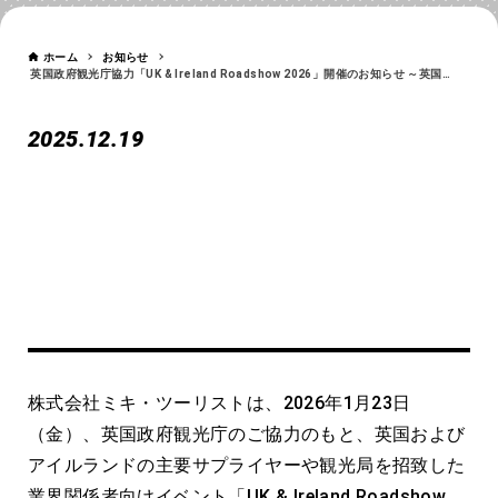
NEWS
ホーム
お知らせ
英国政府観光庁協力「UK & Ireland Roadshow 2026」開催のお知らせ ～英国・アイルランドの最新観光情報を届ける業界向けセミナーを日本で実施～
2025.12.19
英国政府観光庁協力「UK &
Ireland Roadshow 2026」開催
株式会社ミキ・ツーリストは、2026年1月23日
のお知らせ ～英国・アイルラン
（金）、英国政府観光庁のご協力のもと、英国および
ドの最新観光情報を届ける業界
アイルランドの主要サプライヤーや観光局を招致した
向けセミナーを日本で実施～
業界関係者向けイベント「UK & Ireland Roadshow